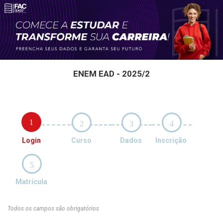
ENEM EAD - 2025/2
1
2
3
4
Login
Curso
Dados
Inscrição
5
Matrícula
Todos os campos são obrigatórios