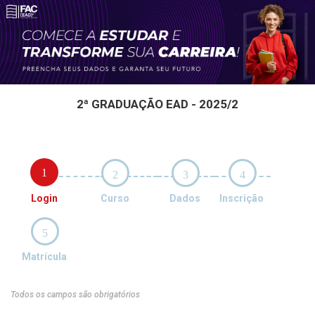
2ª GRADUAÇÃO EAD - 2025/2
1
2
3
4
Login
Curso
Dados
Inscrição
5
Matrícula
Todos os campos são obrigatórios